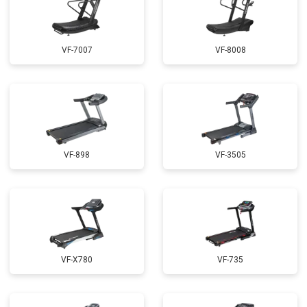
VF-7007
VF-8008
VF-898
VF-3505
VF-X780
VF-735