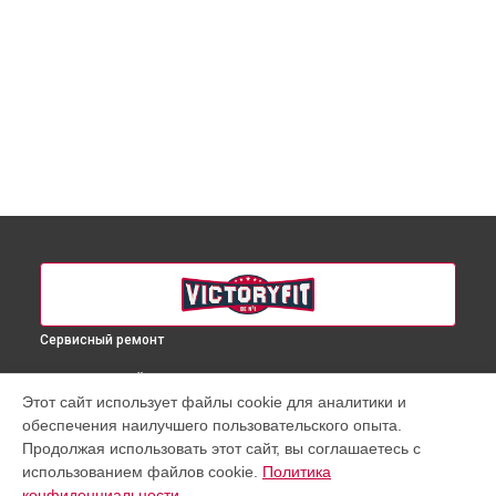
Сервисный ремонт
ВЫБЕРИ СВОЙ ГОРОД
Этот сайт использует файлы cookie для аналитики и
Ремонт беговой дорожки GYM-898 VictoryFit в
Краснодаре
обеспечения наилучшего пользовательского опыта.
Ремонт беговой дорожки GYM-898 VictoryFit в
Ростове-на-
Продолжая использовать этот сайт, вы соглашаетесь с
Дону
использованием файлов cookie.
Политика
Ремонт беговой дорожки GYM-898 VictoryFit в
Нижнем
конфиденциальности