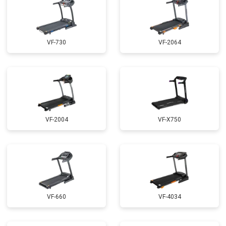
VF-730
VF-2064
VF-2004
VF-X750
VF-660
VF-4034