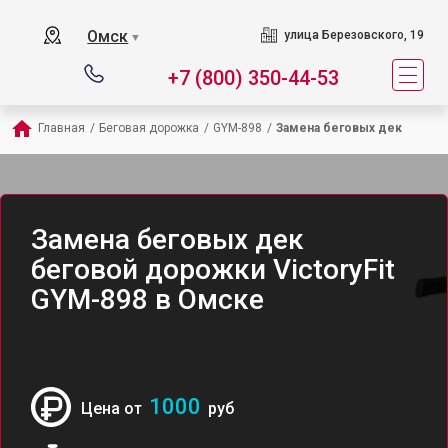
Омск
улица Березовского, 19
▼
+7 (800) 350-44-53
Главная
/
Беговая дорожка
/
GYM-898
/
Замена беговых дек
Замена беговых дек
беговой дорожки VictoryFit
GYM-898 в Омске
1000
Цена от
руб