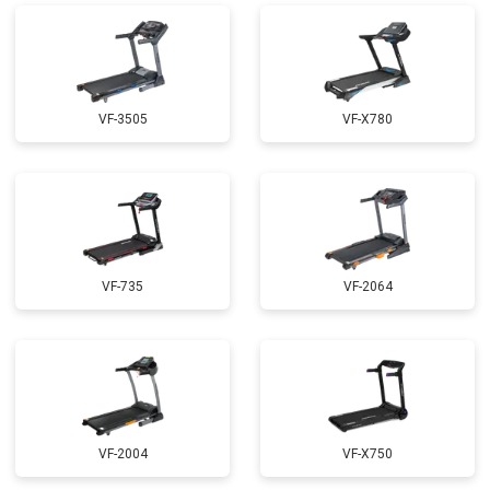
VF-3505
VF-X780
VF-735
VF-2064
VF-2004
VF-X750