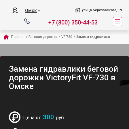
Омск
улица Березовского, 19
▼
+7 (800) 350-44-53
Главная
/
Беговая дорожка
/
VF-730
/
Замена гидравлики
Замена гидравлики беговой
дорожки VictoryFit VF-730 в
Омске
300
Цена от
руб