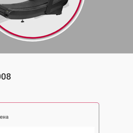
008
ена