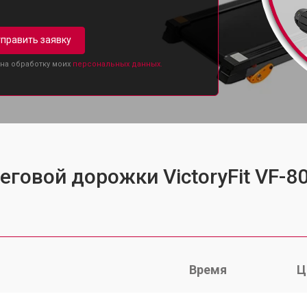
править заявку
 на обработку моих
персональных данных.
еговой дорожки VictoryFit VF-8
Время
Ц