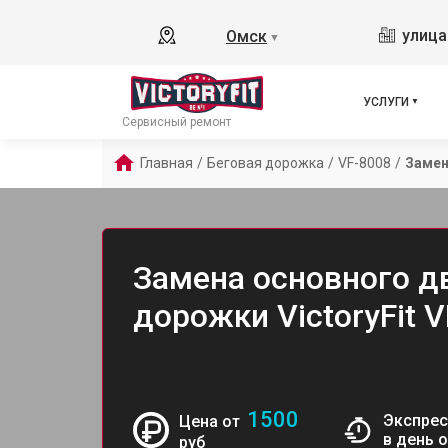
улица
Омск
▼
УСЛУГИ
Сервисный ремонт
Главная
/
Беговая дорожка
/
VF-8008
/
Замен
Замена основного д
дорожки VictoryFit 
1500
Экспрес
Цена от
в день 
руб