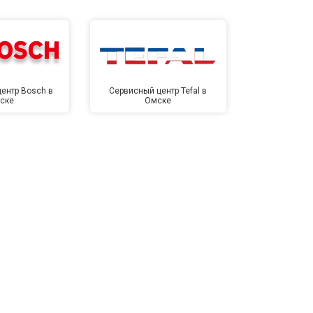
ентр Bosch в
Сервисный центр Tefal в
Сервисный це
ске
Омске
Ом