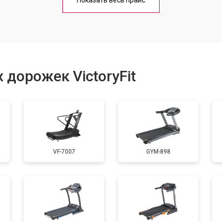
Показать весь прайс
от 40 мин
о
от 60 мин
о
 дорожек VictoryFit
от 40 мин
о
от 60 мин
о
VF-7007
GYM-898
от 60 мин
о
от 40 мин
о