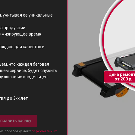
, учитывая её уникальные
а продукции.
нимизирующее время
ерждающая качество и
уем, что каждая беговая
шем сервисе, будет служить
Цена ремон
зу жизни их владельцев.
от 200 р.
ия до 3-х лет
править заявку
 на обработку моих
персональных