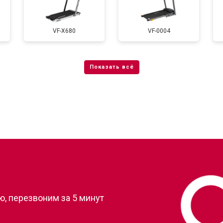
тренажера
от 40 мин
о
VF-X680
VF-0004
?
, перезвоним за 5 минут