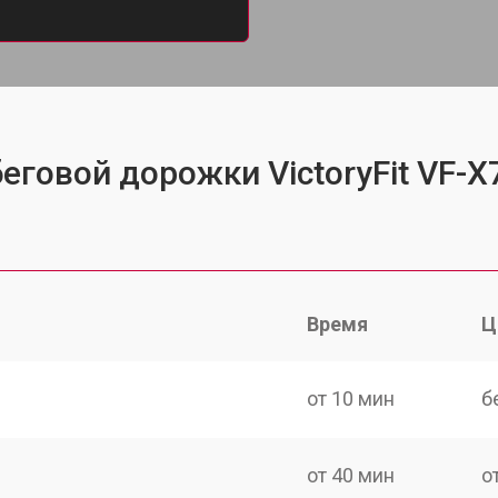
еговой дорожки VictoryFit VF-X
Время
Ц
от 10 мин
б
от 40 мин
о