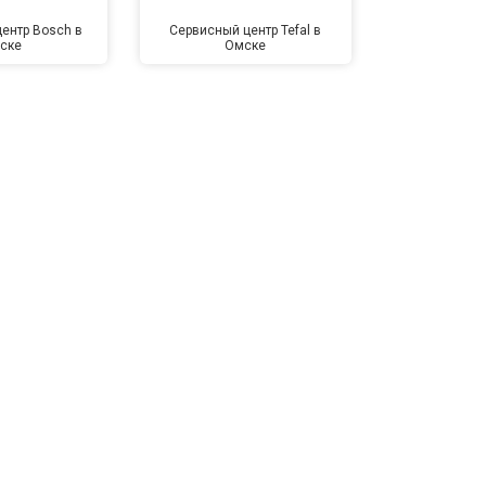
ентр Bosch в
Сервисный центр Tefal в
Сервисный це
ске
Омске
Ом