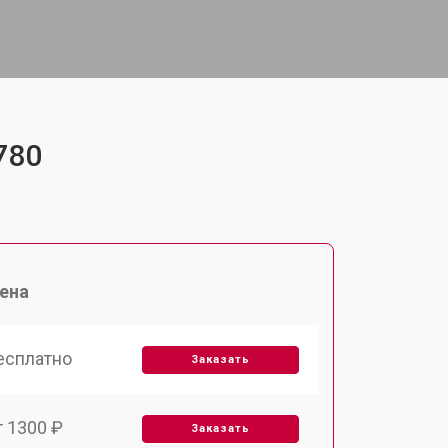
780
ена
есплатно
Заказать
т 1300 ₽
Заказать