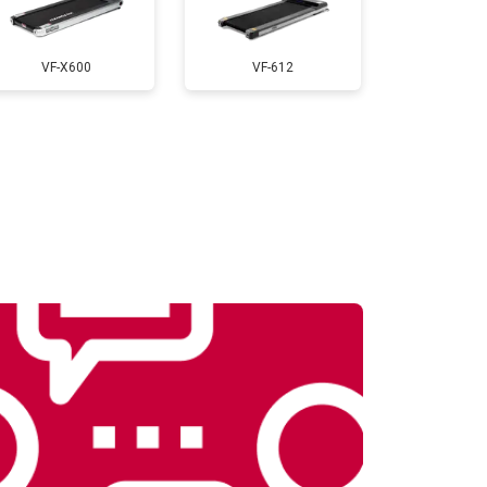
т 900 ₽
Заказать
VF-X600
VF-612