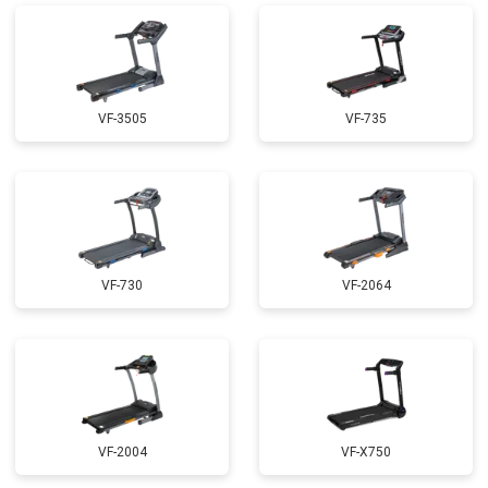
VF-3505
VF-735
VF-730
VF-2064
VF-2004
VF-X750