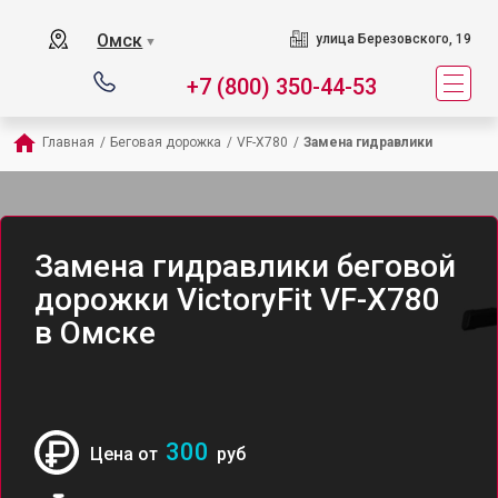
Омск
улица Березовского, 19
▼
+7 (800) 350-44-53
Главная
/
Беговая дорожка
/
VF-X780
/
Замена гидравлики
Замена гидравлики беговой
дорожки VictoryFit VF-X780
в Омске
300
Цена от
руб