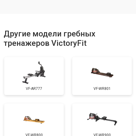
Другие модели гребных
тренажеров VictoryFit
VF-AR777
VF-WR801
VF-WR800
VF-WR900