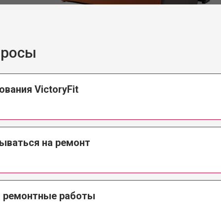
VictoryFit
от 90 мин
о
просы
от 110 мин
о
от 80 мин
о
вания VictoryFit
от 110 мин
о
ываться на ремонт
от 70 мин
о
VictoryFit
от 130 мин
о
а ремонтные работы
от 80 мин
о