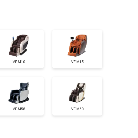
VF-M10
VF-M15
VF-M58
VF-M60