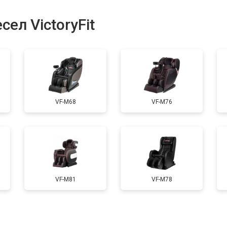
ел VictoryFit
VF-M68
VF-M76
VF-M81
VF-M78