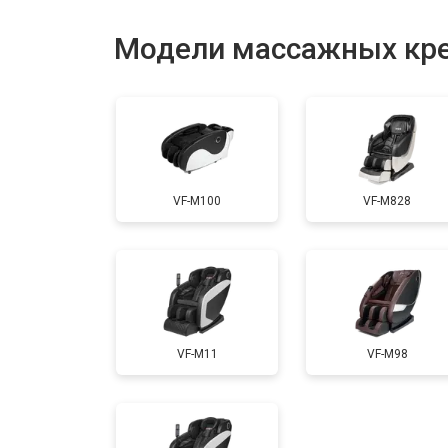
Модели массажных крес
VF-M100
VF-M828
VF-M11
VF-M98