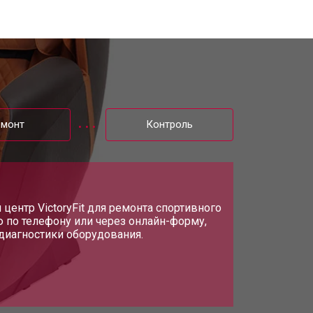
т 3200 ₽
Заказать
т 4400 ₽
Заказать
емонт
Контроль
т 6200 ₽
Заказать
т 3500 ₽
Заказать
ентр VictoryFit для ремонта спортивного
ю по телефону или через онлайн-форму,
 диагностики оборудования.
т 4100 ₽
Заказать
т 3700 ₽
Заказать