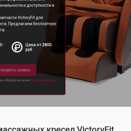
ональности и доступности в
пчасти VictoryFit для
нта. Предлагаем бесплатную
та.
3-
Цена от 2800
руб
править заявку
 на обработку моих
персональных
ассажных кресел VictoryFit