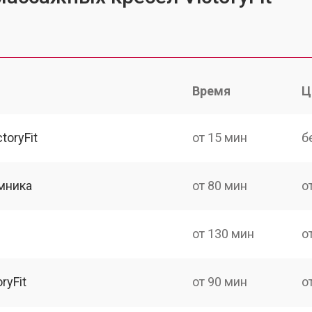
Время
Ц
toryFit
от 15 мин
б
мника
от 80 мин
о
от 130 мин
о
ryFit
от 90 мин
о