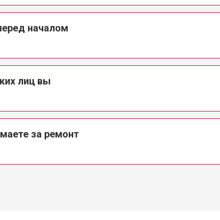
перед началом
от 120 мин
о
от 90 мин
о
ких лиц вы
?
маете за ремонт