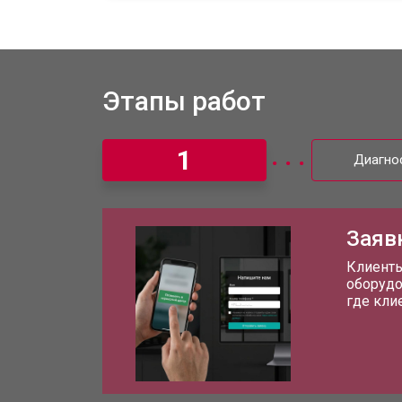
Ремонт на месте без замены запча
Этапы работ
Ремонт проводки
1
Диагно
Замена вторичного трансформатор
Заяв
Ремонт блока питания
Клиенты
оборудо
где кли
Ремонт материнской платы
Прошивка массажного кресла Victor