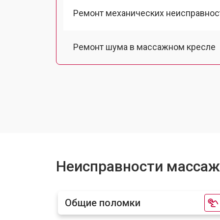
Ремонт механических неисправнос
Ремонт шума в массажном кресле
Ремонт подъемного механизма
Ремонт основного массажного бло
Замена двигателя подъема/спуска
Неисправности массажн
Замена основного двигателя
Общие поломки
Замена замка массажного кресла Vi