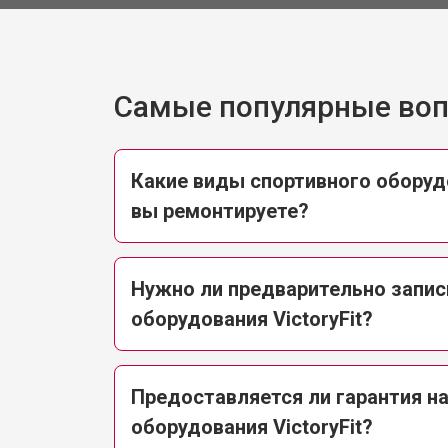
Замена сканера массажного кресла 
Самые популярные во
Ремонт пневмокамеры
Ремонт пневмосистемы
Какие виды спортивного оборудо
вы ремонтируете?
Ремонт пульта управления
Нужно ли предварительно запис
Ремонт электропроводки
оборудования VictoryFit?
Ремонт сканера массажного кресла 
Предоставляется ли гарантия н
оборудования VictoryFit?
Ремонт купюроприемника