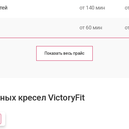
тей
от 140 мин
о
от 60 мин
о
от 150 мин
о
Показать весь прайс
ка
от 90 мин
о
от 60 мин
о
ых кресел VictoryFit
от 80 мин
о
ctoryFit
от 100 мин
о