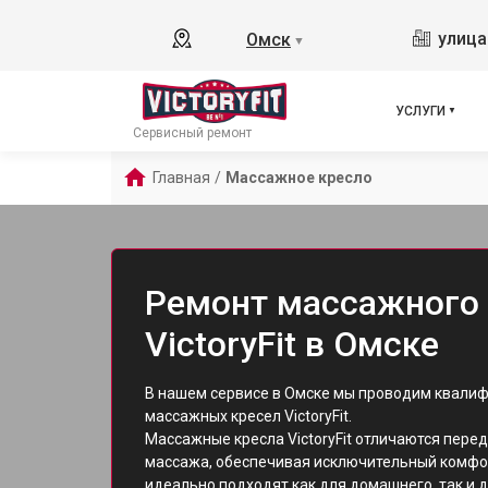
улица
Омск
▼
УСЛУГИ
Сервисный ремонт
Главная
/
Массажное кресло
Ремонт массажного 
VictoryFit в Омске
В нашем сервисе в Омске мы проводим квали
массажных кресел VictoryFit.
Массажные кресла VictoryFit отличаются пер
массажа, обеспечивая исключительный комфор
идеально подходят как для домашнего, так и