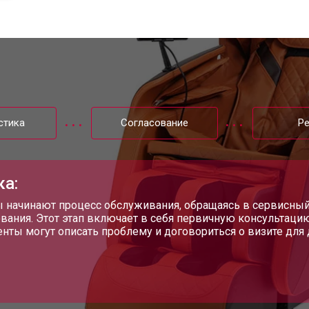
стей
от 60 мин
о
от 120 мин
о
стика
Согласование
Р
а
от 90 мин
о
ка:
от 100 мин
о
 начинают процесс обслуживания, обращаясь в сервисный ц
вания. Этот этап включает в себя первичную консультаци
енты могут описать проблему и договориться о визите для
от 70 мин
о
yFit
от 100 мин
о