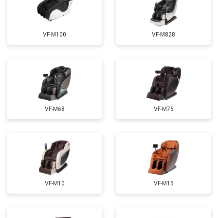
Ремонт пульта управления
от 4200 ₽
Заказать
Ремонт электропроводки
от 3900 ₽
Заказать
VF-M100
VF-M828
Ремонт сканера
от 4800 ₽
Заказать
Ремонт купюроприемника
от 4700 ₽
Заказать
Замена сетевого трансформатора
от 4500 ₽
Заказать
Ремонт микро-лифта
от 5500 ₽
Заказать
VF-M68
VF-M76
VF-M10
VF-M15