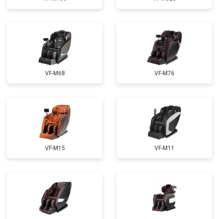
Ремонт сканера
от 4800 ₽
Заказать
Ремонт купюроприемника
от 4700 ₽
Заказать
Замена сетевого трансформатора
от 4500 ₽
Заказать
Ремонт микро-лифта
от 5500 ₽
Заказать
VF-M68
VF-M76
VF-M15
VF-M11