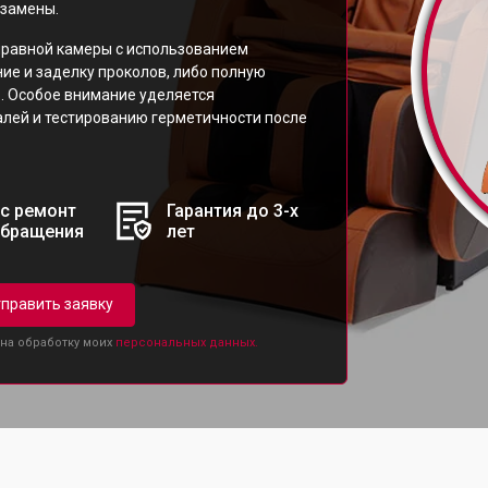
 замены.
равной камеры с использованием
ие и заделку проколов, либо полную
. Особое внимание уделяется
лей и тестированию герметичности после
с ремонт
Гарантия до 3-х
обращения
лет
править заявку
 на обработку моих
персональных данных.