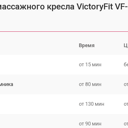
ассажного кресла VictoryFit VF
Время
Ц
от 15 мин
б
мника
от 80 мин
о
от 130 мин
о
от 90 мин
о