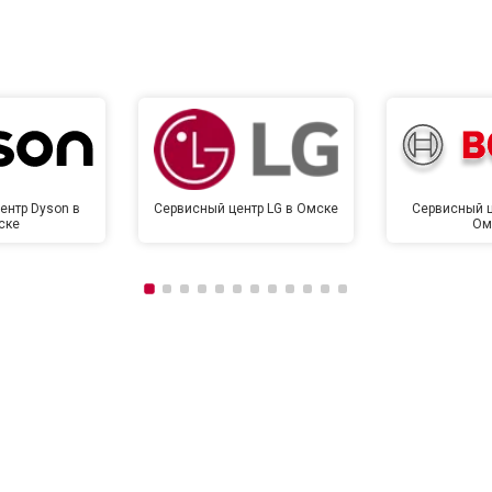
от 120 мин
о
от 90 мин
о
ентр Dyson в
Сервисный центр LG в Омске
Сервисный ц
ске
Ом