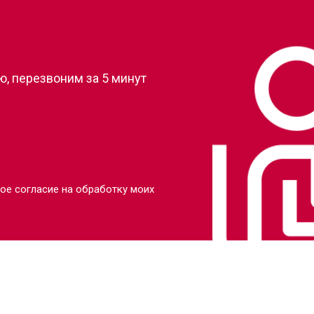
?
от 90 мин
о
, перезвоним за 5 минут
от 80 мин
о
от 110 мин
о
от 70 мин
о
ое согласие на обработку моих
от 130 мин
о
от 80 мин
о