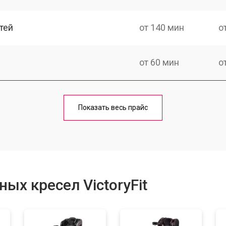
тей
от 140 мин
о
от 60 мин
о
от 150 мин
о
Показать весь прайс
ка
от 90 мин
о
от 60 мин
о
ых кресел VictoryFit
от 80 мин
о