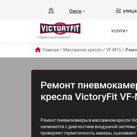
улица
Омск
▼
УСЛУГИ
Сервисный ремонт
Главная
/
Массажное кресло
/
VF-M15
/
Ремо
Ремонт пневмокаме
кресла VictoryFit VF
Ремонт пневмокамеры в массажном кресле Vict
начинается с диагностики воздушной системы
проверяют герметичность камеры, оценивают 