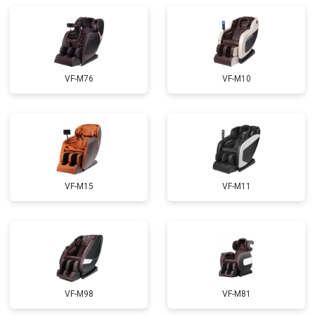
Ремонт купюроприемника
от 4700 ₽
Заказать
Замена сетевого трансформатора
от 4500 ₽
Заказать
Ремонт микро-лифта
от 5500 ₽
Заказать
VF-M76
VF-M10
VF-M15
VF-M11
VF-M98
VF-M81