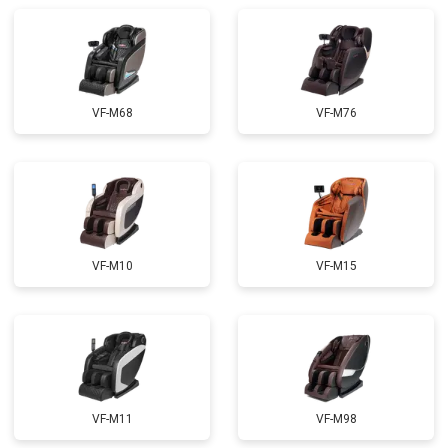
Ремонт купюроприемника
от 4700 ₽
Заказать
Замена сетевого трансформатора
от 4500 ₽
Заказать
Ремонт микро-лифта
от 5500 ₽
Заказать
VF-M68
VF-M76
VF-M10
VF-M15
VF-M11
VF-M98