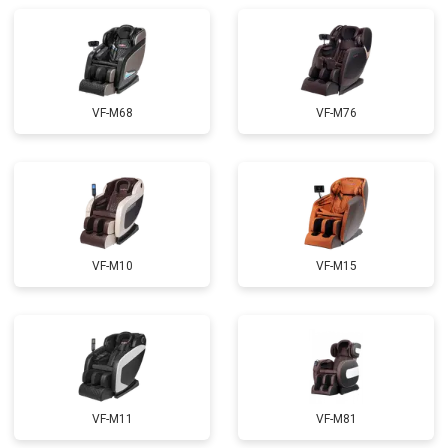
Ремонт сканера
от 4800 ₽
Заказать
Ремонт купюроприемника
от 4700 ₽
Заказать
Замена сетевого трансформатора
от 4500 ₽
Заказать
VF-M68
VF-M76
VF-M10
VF-M15
VF-M11
VF-M81