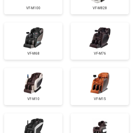
Ремонт электропроводки
от 3900 ₽
Заказать
VF-M100
VF-M828
Ремонт сканера
от 4800 ₽
Заказать
Ремонт купюроприемника
от 4700 ₽
Заказать
Замена сетевого трансформатора
от 4500 ₽
Заказать
Ремонт микро-лифта
от 5500 ₽
Заказать
VF-M68
VF-M76
VF-M10
VF-M15