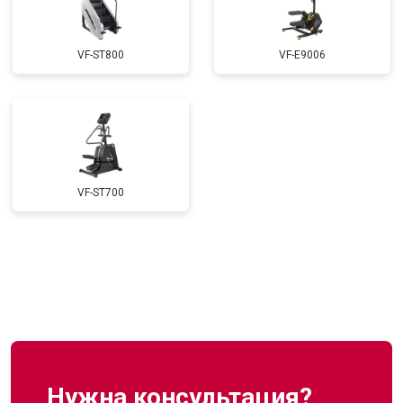
VF-ST800
VF-E9006
VF-ST700
Нужна консультация?