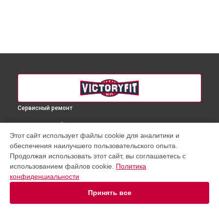
Сервисный ремонт
ВЫБЕРИ СВОЙ ГОРОД
Этот сайт использует файлы cookie для аналитики и
Ремонт механизма сопротивления степпера VF-ST7003
обеспечения наилучшего пользовательского опыта.
VictoryFit в
Краснодаре
Продолжая использовать этот сайт, вы соглашаетесь с
Ремонт механизма сопротивления степпера VF-ST7003
использованием файлов cookie.
Политика
VictoryFit в
Ростове-на-Дону
конфиденциальности
Ремонт механизма сопротивления степпера VF-ST7003
VictoryFit в
Нижнем Новгороде
Принять все
Ремонт механизма сопротивления степпера VF-ST7003
VictoryFit в
Новосибирске