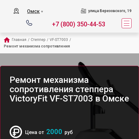
Омск
улица Березовского, 19
▼
+7 (800) 350-44-53
Главная
/
Степпер
/
VF-ST7003
/
Ремонт механизма сопротивления
Ремонт механизма
сопротивления степпера
VictoryFit VF-ST7003 в Омске
2000
Цена от
руб