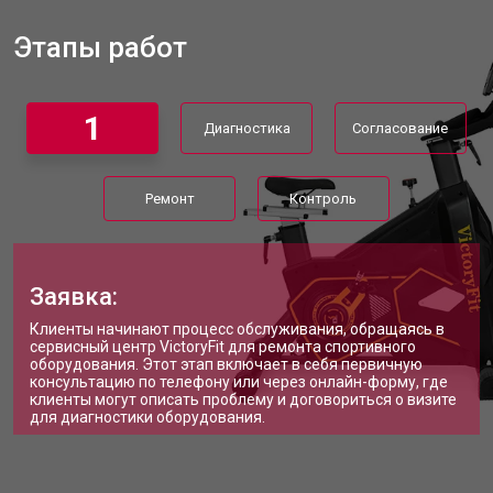
Прошивка велотренажера VictoryFit
от 1570 ₽
Заказать
Этапы работ
Ремонт системы сопротивления
от 2000 ₽
Заказать
1
Диагностика
Согласование
Ремонт
Контроль
Заявка:
Клиенты начинают процесс обслуживания, обращаясь в
сервисный центр VictoryFit для ремонта спортивного
оборудования. Этот этап включает в себя первичную
консультацию по телефону или через онлайн-форму, где
клиенты могут описать проблему и договориться о визите
для диагностики оборудования.