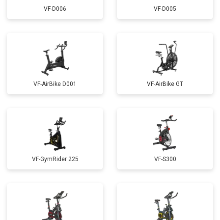
VF-D006
VF-D005
VF-AirBike D001
VF-AirBike GT
VF-GymRider 225
VF-S300