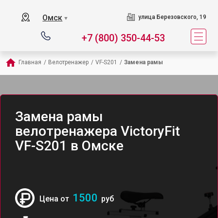
Омск
улица Березовского, 19
▼
+7 (800) 350-44-53
Главная
/
Велотренажер
/
VF-S201
/
Замена рамы
Замена рамы
велотренажера VictoryFit
VF-S201 в Омске
1500
Цена от
руб