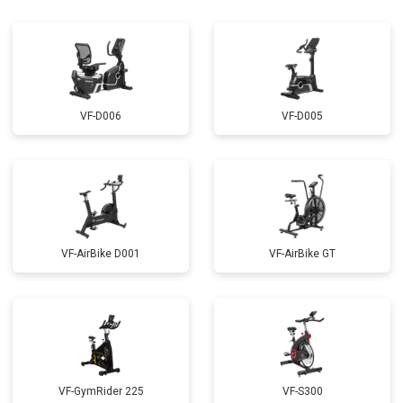
VF-D006
VF-D005
VF-AirBike D001
VF-AirBike GT
VF-GymRider 225
VF-S300