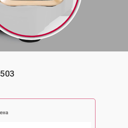
M503
ена