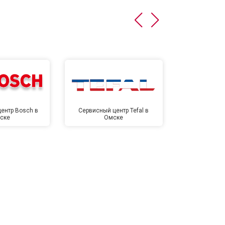
ентр Bosch в
Сервисный центр Tefal в
Сервисный це
ске
Омске
Ом