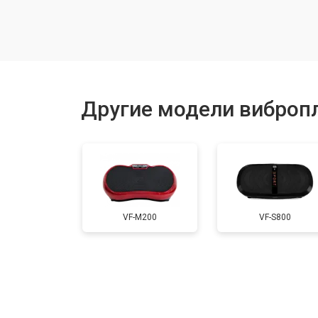
Замена датчиков
Замена корпуса
Другие модели вибропл
Ремонт или замена крепежных эле
VF-M200
VF-S800