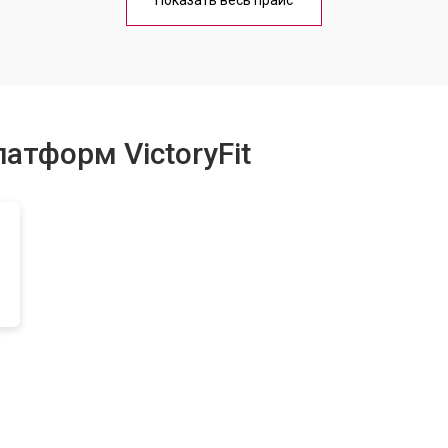
Показать весь прайс
от 50 мин
о
от 50 мин
о
атформ VictoryFit
ментов
от 60 мин
о