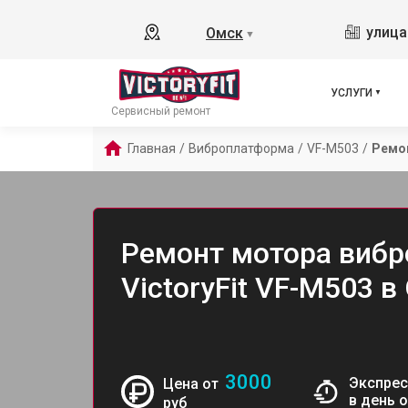
улица
Омск
▼
УСЛУГИ
Сервисный ремонт
Главная
/
Виброплатформа
/
VF-M503
/
Ремо
Ремонт мотора виб
VictoryFit VF-M503 в
3000
Экспрес
Цена от
в день 
руб