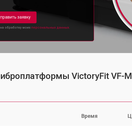
править заявку
 на обработку моих
персональных данных.
виброплатформы VictoryFit VF-
Время
Ц